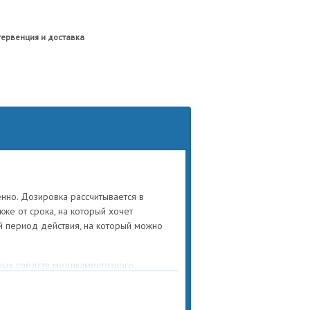
тервенция и доставка
енно. Дозировка рассчитывается в
акже от срока, на который хочет
й период действия, на который можно
рных средств медикаментозного
ба свидетельствует минимальное
ктов: негативные ощущения возникают
ля после введения препарата. Еще одним