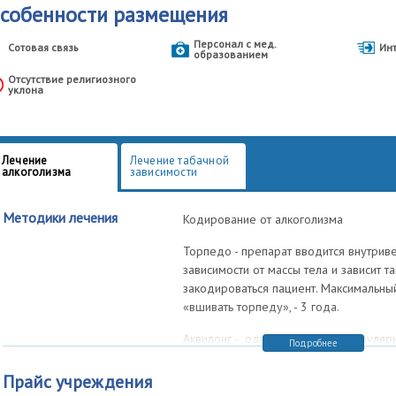
собенности размещения
Персонал с мед.
Сотовая связь
Ин
образованием
Отсутствие религиозного
уклона
Лечение
Лечение табачной
алкоголизма
зависимости
Методики лечения
Кодирование от алкоголизма
Торпедо - препарат вводится внутрив
зависимости от массы тела и зависит т
закодироваться пациент. Максимальны
«вшивать торпеду», - 3 года.
Аквилонг - один из наиболее популя
Подробнее
кодирования. В пользу данного спосо
количество возможных побочных эффе
Прайс учреждения
только в случае употребления алкого