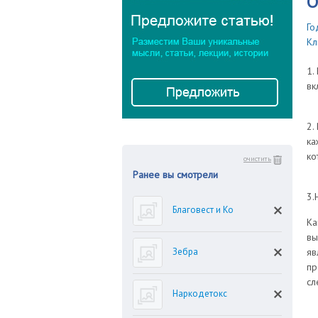
О
Го
Кл
1.
вк
2.
ка
ко
очистить
Ранее вы смотрели
3.
Благовест и Ко
Ка
вы
Зебра
яв
пр
сл
Наркодетокс