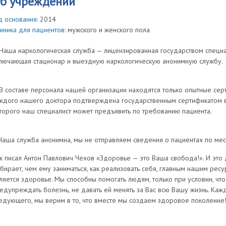
б учреждении
д основания:
2014
иника для пациентов:
мужского и женского пола
 Наша наркологическая служба — лицензированная государством специа
лючающая стационар и выездную наркологическую анонимную службу.
 В составе персонала нашей организации находятся только опытные се
ждого нашего доктора подтверждена государственным сертификатом в
торого наш специалист может предъявить по требованию пациента.
Наша служба анонимна, мы не отправляем сведения о пациентах по мес
к писал Антон Павлович Чехов «Здоровье — это Ваша свобода!». И это д
бирает, чем ему заниматься, как реализовать себя, главным нашим ре
ляется здоровье. Мы способны помогать людям, только при условии, что
едупреждать болезнь, не давать ей менять за Вас всю Вашу жизнь. Ка
едующего, мы верим в то, что вместе мы создаем здоровое поколение