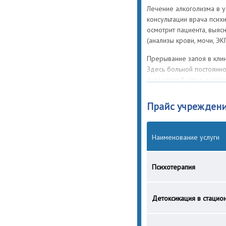
Лечение алкоголизма в у
консультации врача псих
осмотрит пациента, выя
(анализы крови, мочи, ЭК
Прерывание запоя в клин
Здесь больной постоянн
позволяет быстро реаги
своевременно оказывать
детоксикация в условиях
Прайс учрежден
В процессе лечения в кл
составленной схеме с уч
Наименование услуги
патологии. Всё направлен
купирование абстинентны
организма к функционир
Психотерапия
осложнений.
Детоксикация.
Детоксикация в стацио
Коррекция объема жидкос