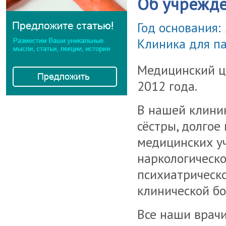
Об учрежд
Год основания:
Клиника для п
Медицинский це
2012 года.
В нашей клини
сёстры, долго
медицинских у
наркологическо
психиатрическ
клинической бо
Все наши врач