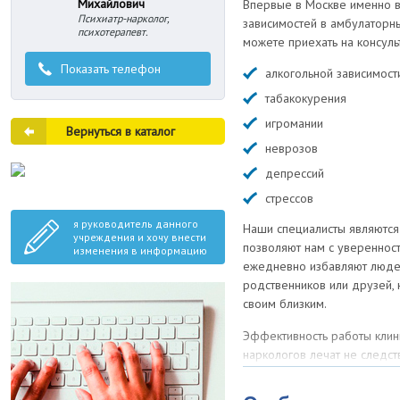
Михайлович
Впервые в Москве именно в 
Психиатр-нарколог,
зависимостей в амбулаторн
психотерапевт.
можете приехать на консул
Показать телефон
алкогольной зависимост
табакокурения
игромании
Вернуться в каталог
неврозов
депрессий
стрессов
я руководитель данного
Наши специалисты являются 
учреждения и хочу внести
позволяют нам с уверенност
изменения в информацию
ежедневно избавляют людей
родственников или друзей, 
своим близким.
Эффективность работы клини
наркологов лечат не следств
Первым методом, который л
является признанным и рек