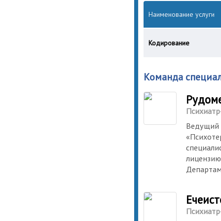
Наименование услуги
Кодирование
Команда специа
Рудом
Психиатр
Ведущий 
«Психоте
специали
лицензию
Департам
Ечеис
Психиатр