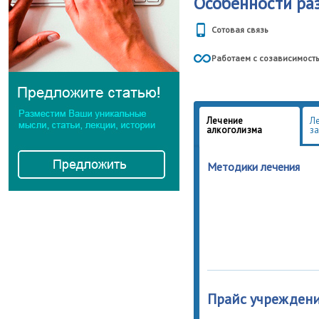
Особенности ра
Сегодня наши врачи, некото
помогая сотням тысяч людей
Сотовая связь
На сегодняшний день психот
Работаем с созависимост
центре «ДАР», являются наи
условиях стационара.
Обращайтесь в нашу клиник
гармонии и душевного равн
Лечение
Л
алкоголизма
з
Методики лечения
Прайс учрежден