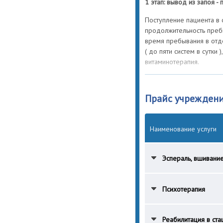
1 этап: вывод из запоя -
Поступление пациента в 
продолжительность пребы
время пребывания в отд
( до пяти систем в сутки
витаминотерапия.
2 этап: лечение от алког
Прайс учрежден
Дальнейшее лечение алк
поликлиники), для его 
пациента.
Наименование услуги
Если пациент или его ро
соблюдать трезвый образ 
проведет подшивку или 
Эспераль, вшивание
пятые сутки после после
Далее проводится собств
Психотерапия
назначении пациенту
«Пр
трех месяцев амбулатор
схеме:
Реабилитация в ст