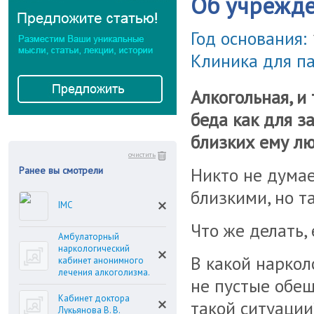
Об учрежд
Год основания:
Клиника для п
Алкогольная, и
беда как для з
близких ему л
очистить
Никто не думает
Ранее вы смотрели
близкими, но т
IMC
Что же делать, 
Амбулаторный
наркологический
В какой наркол
кабинет анонимного
лечения алкоголизма.
не пустые обе
Кабинет доктора
такой ситуации
Лукьянова В. В.