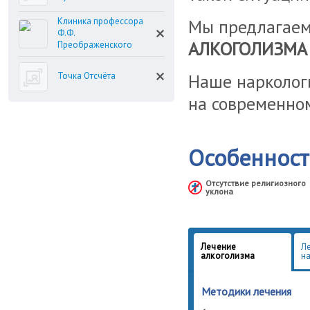
Клиника профессора
Мы предлагае
Ф.Ф.
АЛКОГОЛИЗМА
Преображенского
Точка Отсчёта
Наше наркологи
на современно
Особеннос
Отсутствие религиозного
уклона
Лечение
Л
алкоголизма
н
Методики лечения