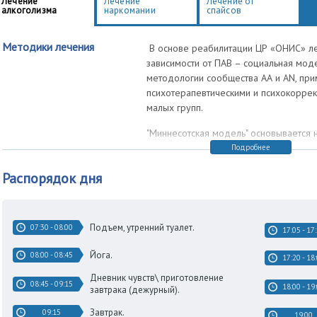
Лечение
Лечение
Лечение от
алкоголизма
наркомании
спайсов
привлечение близких и родственников пациентов к сознательной и р
для созависимых;
Методики лечения
В основе реабилитации ЦР «ОНИС» ле
зависимости от ПАВ – социальная моде
методологии сообщества АА и АN, при
психотерапевтическими и психокорре
малых групп.
"Миннесотская модель" основывается 
Подробнее
1
)определение алкоголизма и нарком
и смертельной болезни, поражающей т
Распорядок дня
духовная модель)
Подъем, утренний туалет.
07:30 - 08:00
17:05 - 17
БИО
ПСИХО
Йога.
08:00 - 08:45
17:20 - 18
Дневник чувств\ приготовление
08:45 - 09:15
18:00 - 19
завтрака (дежурный).
Завтрак.
Соматические
Анозогнозия,
09:15
19:00