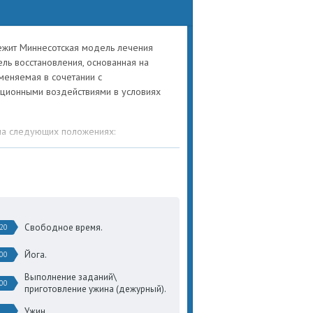
егулярной работе по программе «12 Шагов»
жит Миннесотская модель лечения
ль восстановления, основанная на
меняемая в сочетании с
кционными воздействиями в условиях
на следующих положениях:
ании как прогрессирующей неизлечимой
ело, разум и душу (био-психо-социо-
Свободное время.
:20
СОЦИО
ДУХОВНАЯ
Йога.
:00
Выполнение заданий\
:00
приготовление ужина (дежурный).
Асоциальное
Нарушения
Ужин.