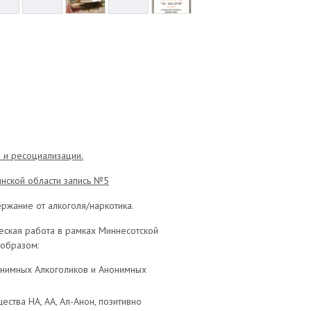
 и ресоциализации.
инской области запись №5
ржание от алкоголя/наркотика.
еская работа в рамках Миннесотской
образом:
нимных Алкоголиков и Анонимных
ства НА, АА, Ал-Анон, позитивно