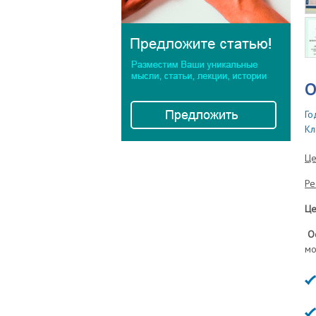
О
Го
Кл
Це
Ре
Це
Ос
мо