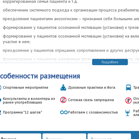
корригированная семья пациента и т.д.
обеспечение системного подхода к организации процесса реабилита
преодоление пациентами анозогнозии – признания себя больными ал
формирование у пациентов осознанной мотивации (установки) к трез
формирование у пациентов осознанной мотивации (установки) на вкл
участие в нем;
преодоление у пациентов отрицания, сопротивления и других дестру
формирование у пациентов адекватных взглядов на свою личность, св
Подробнее
обучение пациентов навыкам эффективной коммуникации;
собенности размещения
формирование у пациентов нормативной иерархии ценностей;
привлечение к реабилитации консультантов по химической зависимост
Cпортивные мероприятия
Духовные практики и йога
Тр
длительную ремиссию (выздоравливающих алкоголиков и наркоманов
Консультанты и волонтеры из
Отс
привлечение к реабилитации близких и родственников пациентов;
Cотовая связь запрещена
ранее употреблявших
ук
использование общеобразовательных лекций о проявлении заболеван
Раб
Программа "12 шагов"
Работаем с созависимостью
ал
посещение пациентами, во время реабилитации, групп Анонимных Ал
Разъяснение основных понятий и принципов работы сообщества;
привлечение пациентов к сознательной и регулярной работе по прогр
сообщества АА/АН, для достижения стойкой ремиссии;