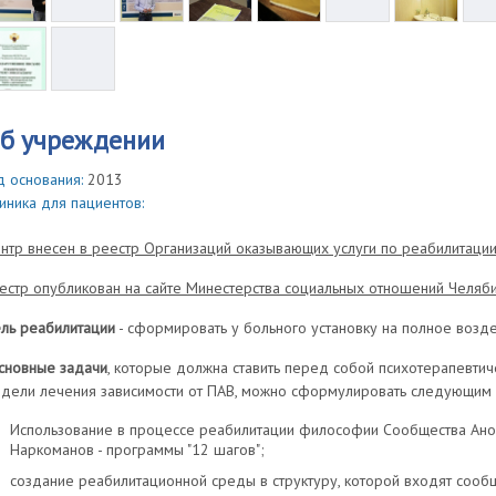
б учреждении
д основания:
2013
иника для пациентов:
нтр внесен в реестр Организаций оказывающих услуги по реабилитации
естр опубликован на сайте Минестерства социальных отношений Челяб
ль реабилитации
- сформировать у больного установку на полное возде
новные задачи
, которые должна ставить перед собой психотерапевтич
дели лечения зависимости от ПАВ, можно сформулировать следующим 
Использование в процессе реабилитации философии Сообщества Ано
Наркоманов - программы "12 шагов";
создание реабилитационной среды в структуру, которой входят сообще