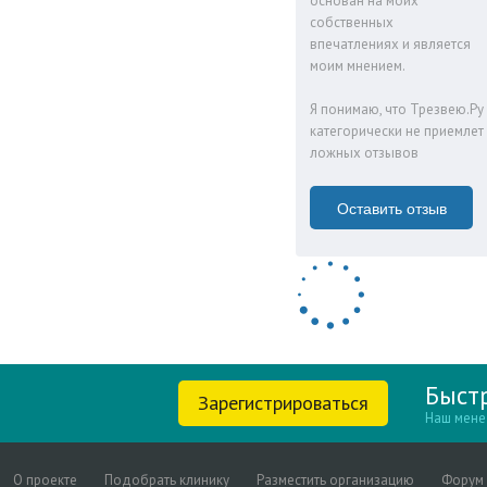
основан на моих
собственных
впечатлениях и является
моим мнением.
Я понимаю, что Трезвею.Ру
категорически не приемлет
ложных отзывов
Оставить отзыв
Быст
Зарегистрироваться
Наш мене
О проекте
Подобрать клинику
Разместить организацию
Форум