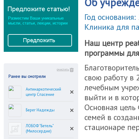
Об учрежд
Год основания:
Клиника для п
Наш центр реа
программы для
Благотворител
очистить
свою работу в 
Ранее вы смотрели
лечебным учре
Антинаркотический
центр Спасение
выйти и в кот
Основная цель
Берег Надежды
семей в создан
стационаре пер
ЛОБОФ "Бетель"
(Милосердие)