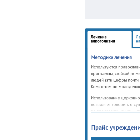
Лечение
Л
алкоголизма
н
Методики лечения
Используются православ
программы, стойкой рем
людей (эти цифры почти
Комитетом по молодежно
Использование церковног
позволяет говорить о с
во врачевании души — пр
опытно-теоретические зна
медицины. Общий принци
Прайс учрежден
понятия сущности (патоге
наркомании. Любая патол